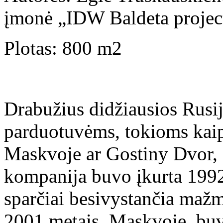
įmonė „IDW Baldeta projec
Plotas: 800 m2
Drabužius didžiausios Rusi
parduotuvėms, tokioms ka
Maskvoje ar Gostiny Dvor, 
kompanija buvo įkurta 1992
sparčiai besivystančia mažm
2001 metais, Maskvoje, buv