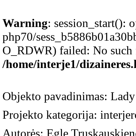
Warning
: session_start(): 
php70/sess_b5886b01a30b
O_RDWR) failed: No such fil
/home/interje1/dizaineres.
Objekto pavadinimas: Lad
Projekto kategorija: interje
Autorės: Egle Truskauskien