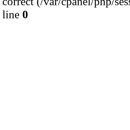
correct (/var/cpanel/php/se
line
0