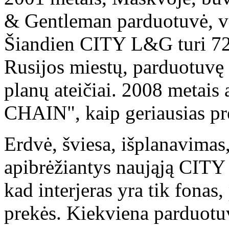
& Gentleman parduotuvė, vėl
Šiandien CITY L&G turi 72
Rusijos miestų, parduotuvę
planų ateičiai. 2008 meta
CHAIN", kaip geriausias pre
Erdvė, šviesa, išplanavimas,
apibrėžiantys naująją CITY
kad interjeras yra tik fonas,
prekės. Kiekviena parduotuv