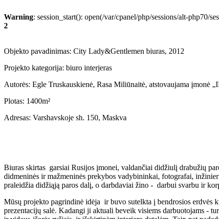
Warning
: session_start(): open(/var/cpanel/php/sessions/alt-php7
2
Objekto pavadinimas:
City Lady&Gentlemen biuras, 2012
Projekto kategorija: biuro interjeras
Autorės: Egle Truskauskienė, Rasa Miliūnaitė, atstovaujama įmonė 
Plotas:
1400m²
Adresas: Varshavskoje sh. 150, Maskva
Biuras skirtas garsiai Rusijos įmonei, valdančiai didžiulį drabužių 
didmeninės ir mažmeninės prekybos vadybininkai, fotografai, inžinieria
praleidžia didžiąją paros dalį, o darbdaviai žino - darbui svarbu ir kor
Mūsų projekto pagrindinė idėja ir buvo sutelkta į bendrosios erdvės kū
prezentacijų salė. Kadangi ji aktuali beveik visiems darbuotojams - tur