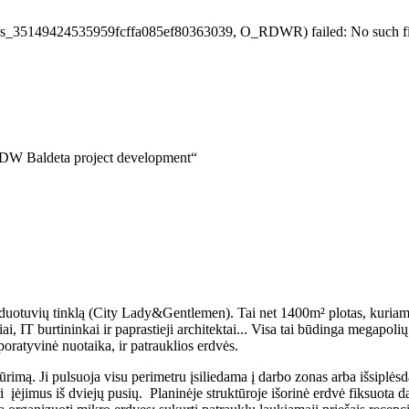
0/sess_35149424535959fcffa085ef80363039, O_RDWR) failed: No such fil
„IDW Baldeta project development“
parduotuvių tinklą (City Lady&Gentlemen). Tai net
1400m² plotas, kuriame
i, IT burtininkai ir paprastieji architektai... Visa tai būdinga megapoli
poratyvinė nuotaika, ir patrauklios erdvės.
rimą. Ji pulsuoja visu perimetru įsiliedama į darbo zonas arba išsiplėsd
i įėjimus iš dviejų pusių. Planinėje struktūroje išorinė erdvė fiksuota 