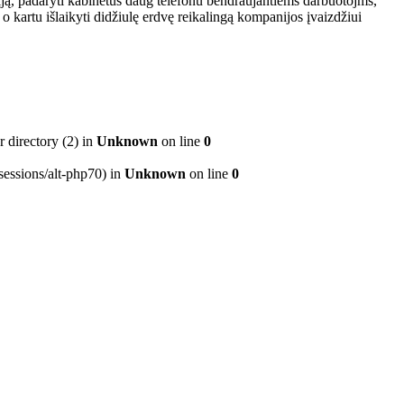
pciją, padaryti kabinetus daug telefonu bendraujantiems darbuotojms,
, o kartu
išlaikyti
didžiulę erdvę reikalingą kompanijos įvaizdžiui
directory (2) in
Unknown
on line
0
/sessions/alt-php70) in
Unknown
on line
0