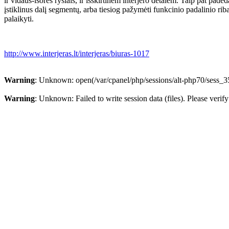
ir vidaus-išorės ryšiais, ir išskirtinėm interjero detalėm. Taip pat pa
įstiklinus dalį segmentų, arba tiesiog pažymėti funkcinio padalinio ri
palaikyti.
http://www.interjeras.lt/interjeras/biuras-1017
Warning
: Unknown: open(/var/cpanel/php/sessions/alt-php70/sess_
Warning
: Unknown: Failed to write session data (files). Please verify