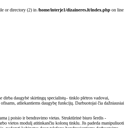
e or directory (2) in
/home/interje1/dizaineres.lt/index.php
on line
 dirba daugybė skirtingų specialistų– tinklo plėtros vadovai,
ų ofisams, atliekantiems daugybę funkcijų. Darbuotojai čia dažniausiai
ama į poisio ir bendravimo vietas. Struktūrinė biuro šerdis
-
darbo vietos modulį atitinkančiu kolonų tinklu. Jis padeda manipuliuoti