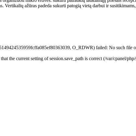
deda organizuoti mikro erdves: sukurti patrauklų laukiamąjį priešais rece
bas. Vertikalių ažūras padeda
sukurti patogią vietą darbui ir susitikimams
35149424535959fcffa085ef80363039, O_RDWR) failed: No such file or 
 that the current setting of session.save_path is correct (/var/cpanel/php