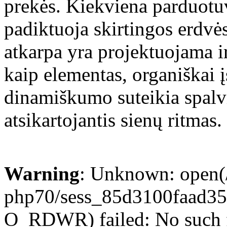
prekės. Kiekviena parduotuv
padiktuoja skirtingos erdvė
atkarpa yra projektuojama i
kaip elementas, organiškai į
dinamiškumo suteikia spalv
atsikartojantis sienų ritmas.
Warning
: Unknown: open(/
php70/sess_85d3100faad3
O_RDWR) failed: No such fi