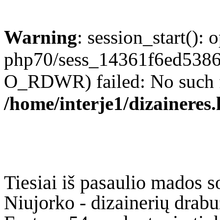
Warning
: session_start(): 
php70/sess_14361f6ed5386
O_RDWR) failed: No such fil
/home/interje1/dizaineres.
Tiesiai iš pasaulio mados s
Niujorko - dizainerių drabuž