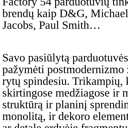
Factory 54 parduotuvių tinkl
brendų kaip D&G, Michael
Jacobs, Paul Smith…
Savo pasiūlytą parduotuvė
pažymėti postmodernizmo že
rytų spindesiu. Trikampių, 
skirtingose medžiagose ir m
struktūrą ir planinį sprendi
monolitą, ir dekoro elemen
ar detalę erdvėje fragment