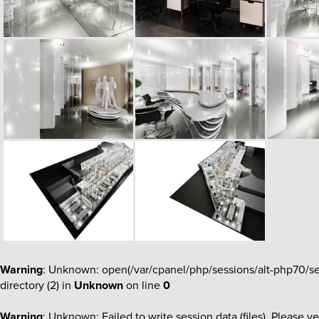
Warning
: Unknown: open(/var/cpanel/php/sessions/alt-php70/s
directory (2) in
Unknown
on line
0
Warning
: Unknown: Failed to write session data (files). Please ve