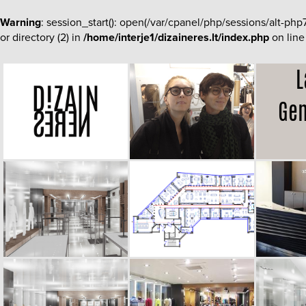
Warning
: session_start(): open(/var/cpanel/php/sessions/alt-
or directory (2) in
/home/interje1/dizaineres.lt/index.php
on lin
L
Ge
Biuro int
Biuras ski
Rusijos į
valdančia
drabužių
tinklą (Ci
Lady&Gen
net 1400
kuriame 
skirtingų
tinklo pl
didmenin
mažmeni